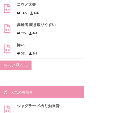
コウメ太夫
1127
676
高齢者 聞き取りやすい
735
441
怖い
581
349
もっと見る ...
人気の着信音
ジャグラー ペカリ効果音