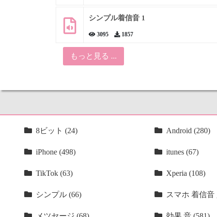
シンプル着信音 1
3095
1857
もっと見る ...
8ビット (24)
Android (280)
iPhone (498)
itunes (67)
TikTok (63)
Xperia (108)
シンプル (66)
スマホ 着信音 人
メツセージ (68)
効果 音 (581)