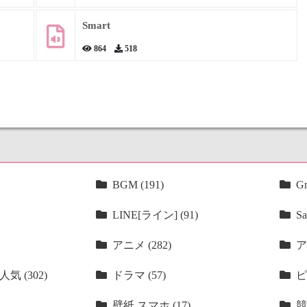
Smart
864
518
BGM (191)
Gm
LINE[ライン] (91)
Sa
アニメ (282)
ア
気 (302)
ドラマ (57)
ピ
壁紙 スマホ (17)
競