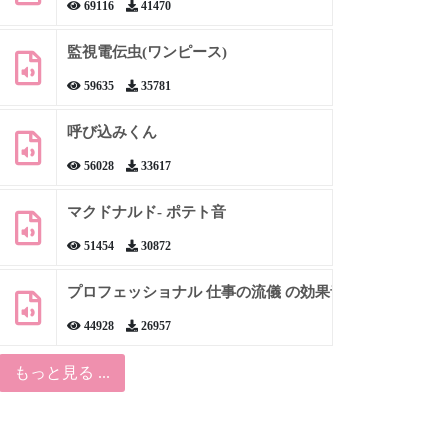
69116
41470
監視電伝虫(ワンピース)
59635
35781
呼び込みくん
56028
33617
マクドナルド- ポテト音
51454
30872
プロフェッショナル 仕事の流儀 の効果音
44928
26957
もっと見る ...