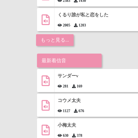
2383
1430
くるり誰が私と恋をした
2005
1203
もっと見る...
最新着信音
サンダーv
281
169
コウメ太夫
1127
676
小梅太夫
630
378