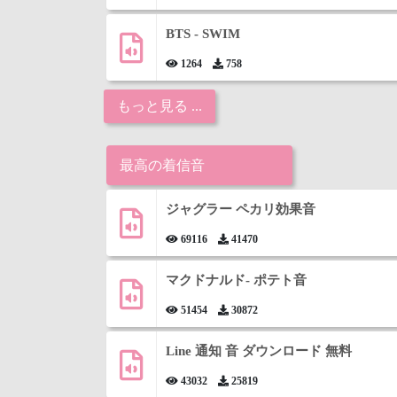
BTS - SWIM
1264
758
もっと見る ...
最高の着信音
ジャグラー ペカリ効果音
69116
41470
マクドナルド- ポテト音
51454
30872
Line 通知 音 ダウンロード 無料
43032
25819