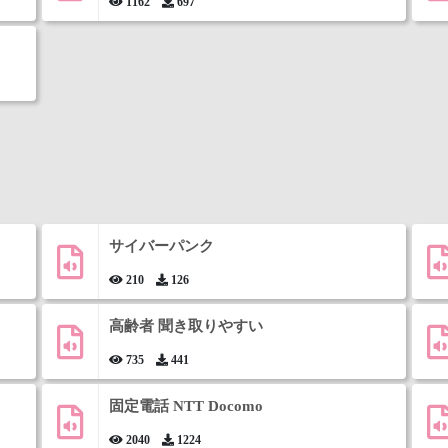
1162
697
サイバーパンク
210
126
高齢者 聞き取りやすい
735
441
固定電話 NTT Docomo
2040
1224