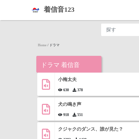
着信音123
Home
/
ドラマ
ドラマ 着信音
小梅太夫
630
378
犬の鳴き声
918
551
クジャクのダンス、誰が見た？