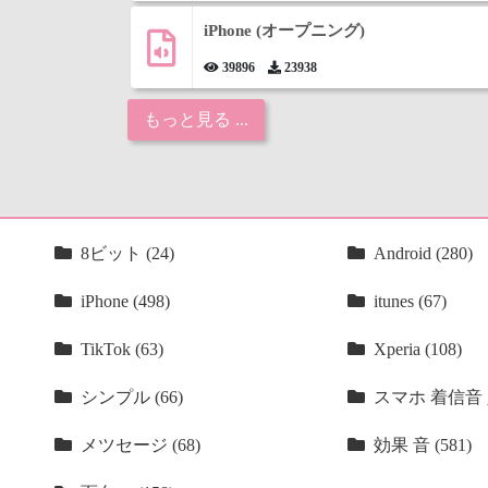
iPhone (オープニング)
39896
23938
もっと見る ...
8ビット (24)
Android (280)
iPhone (498)
itunes (67)
TikTok (63)
Xperia (108)
シンプル (66)
スマホ 着信音 人
メツセージ (68)
効果 音 (581)