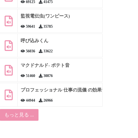
69125
41475
監視電伝虫(ワンピース)
59641
35785
呼び込みくん
56036
33622
マクドナルド- ポテト音
51460
30876
プロフェッショナル 仕事の流儀 の効果音
44944
26966
もっと見る ...