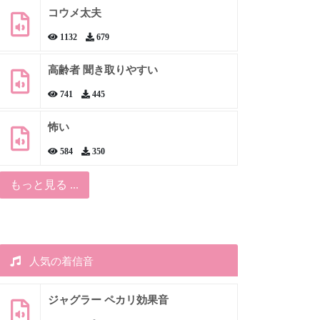
コウメ太夫
1132
679
高齢者 聞き取りやすい
741
445
怖い
584
350
もっと見る ...
人気の着信音
ジャグラー ペカリ効果音