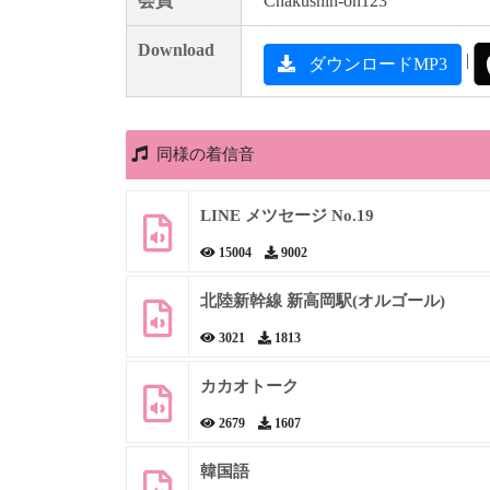
会員
Chakushin-on123
Download
|
ダウンロードMP3
同様の着信音
LINE メツセージ No.19
15004
9002
北陸新幹線 新高岡駅(オルゴール)
3021
1813
カカオトーク
2679
1607
韓国語