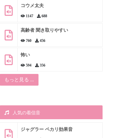
コウメ太夫
1147
688
高齢者 聞き取りやすい
760
456
怖い
594
356
もっと見る ...
人気の着信音
ジャグラー ペカリ効果音