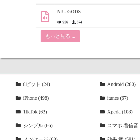
NJ - GODS
956
574
もっと見る ...
8ビット (24)
Android (280)
iPhone (498)
itunes (67)
TikTok (63)
Xperia (108)
シンプル (66)
スマホ 着信音 人
メツセージ (68)
効果 音 (581)