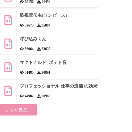
69156
41494
監視電伝虫(ワンピース)
59673
35804
呼び込みくん
56064
33638
マクドナルド- ポテト音
51485
30891
プロフェッショナル 仕事の流儀 の効果音
44982
26989
もっと見る ...