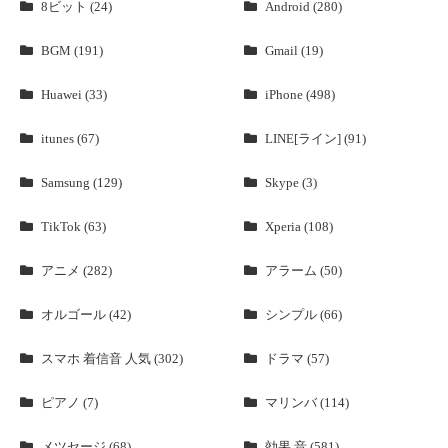
8ビット (24)
Android (280)
BGM (191)
Gmail (19)
Huawei (33)
iPhone (498)
itunes (67)
LINE[ライン] (91)
Samsung (129)
Skype (3)
TikTok (63)
Xperia (108)
アニメ (282)
アラーム (50)
オルゴール (42)
シンプル (66)
スマホ 着信音 人気 (302)
ドラマ (57)
ピアノ (7)
マリンバ (114)
メツセージ (68)
効果 音 (581)