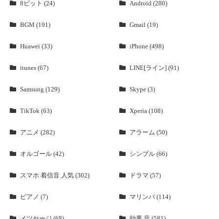
8ビット (24)
Android (280)
BGM (191)
Gmail (19)
Huawei (33)
iPhone (498)
itunes (67)
LINE[ライン] (91)
Samsung (129)
Skype (3)
TikTok (63)
Xperia (108)
アニメ (282)
アラーム (50)
オルゴール (42)
シンプル (66)
スマホ 着信音 人気 (302)
ドラマ (57)
ピアノ (7)
マリンバ (114)
メツセージ (68)
効果 音 (581)