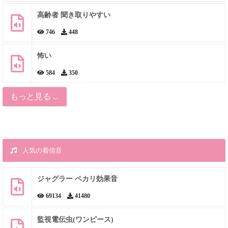
高齢者 聞き取りやすい
746
448
怖い
584
350
もっと見る ...
人気の着信音
ジャグラー ペカリ効果音
69134
41480
監視電伝虫(ワンピース)