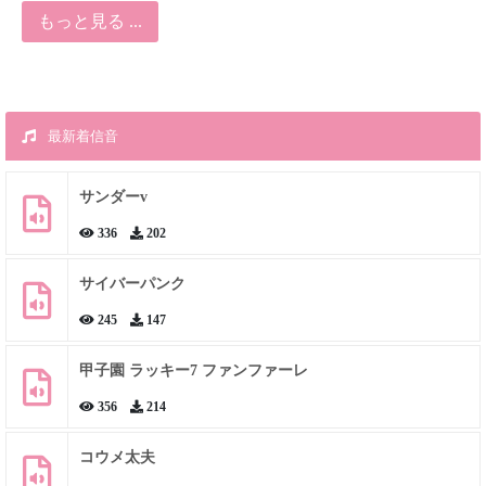
もっと見る ...
最新着信音
サンダーv
336
202
サイバーパンク
245
147
甲子園 ラッキー7 ファンファーレ
356
214
コウメ太夫