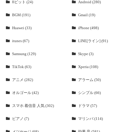
8ビット (24)
Android (280)
BGM (191)
Gmail (19)
Huawei (33)
iPhone (498)
itunes (67)
LINE[ライン] (91)
Samsung (129)
Skype (3)
TikTok (63)
Xperia (108)
アニメ (282)
アラーム (50)
オルゴール (42)
シンプル (66)
スマホ 着信音 人気 (302)
ドラマ (57)
ピアノ (7)
マリンバ (114)
メツセージ (68)
効果 音 (581)