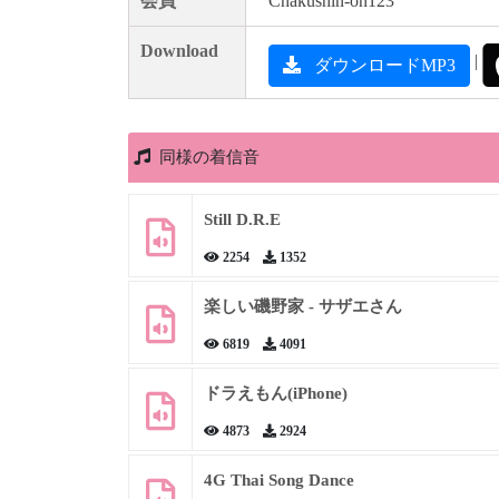
会員
Chakushin-on123
Download
|
ダウンロードMP3
同様の着信音
Still D.R.E
2254
1352
楽しい磯野家 - サザエさん
6819
4091
ドラえもん(iPhone)
4873
2924
4G Thai Song Dance