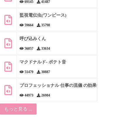
69145
41487
監視電伝虫(ワンピース)
59664
35798
呼び込みくん
56057
33634
マクドナルド- ポテト音
51479
30887
プロフェッショナル 仕事の流儀 の効果音
44973
26984
もっと見る ...