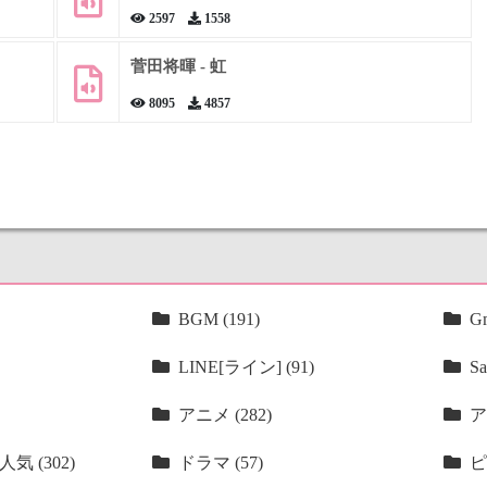
2597
1558
菅田将暉 - 虹
8095
4857
BGM (191)
Gm
LINE[ライン] (91)
Sa
アニメ (282)
ア
気 (302)
ドラマ (57)
ピ