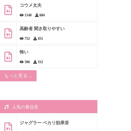
コウメ太夫
1140
684
高齢者 聞き取りやすい
752
451
怖い
586
352
もっと見る ...
人気の着信音
ジャグラー ペカリ効果音