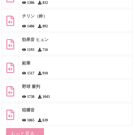
1386
832
チリン（鈴）
1486
892
効果音 ヒュン
1193
716
鉛筆
1517
910
野球 審判
1738
1043
咀嚼音
1065
639
もっと見る ...