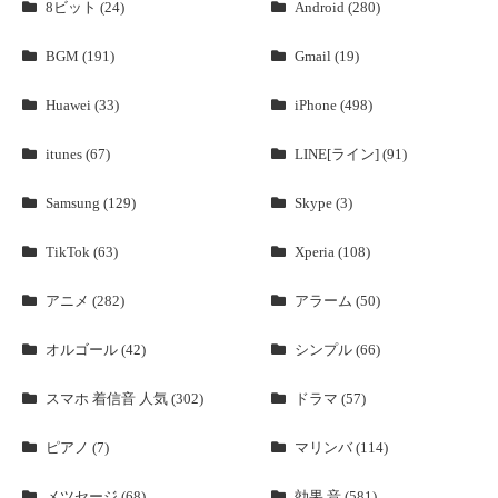
8ビット (24)
Android (280)
BGM (191)
Gmail (19)
Huawei (33)
iPhone (498)
itunes (67)
LINE[ライン] (91)
Samsung (129)
Skype (3)
TikTok (63)
Xperia (108)
アニメ (282)
アラーム (50)
オルゴール (42)
シンプル (66)
スマホ 着信音 人気 (302)
ドラマ (57)
ピアノ (7)
マリンバ (114)
メツセージ (68)
効果 音 (581)