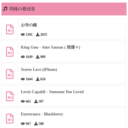
同様の着信音
お寺の鐘
3391
2035
King Gnu - Ame Sansan ( 雨燦々)
1649
989
Stereo Love (iPhone)
1044
626
Lewis Capaldi - Someone You Loved
661
397
Eurotrance - Blackberry
967
580