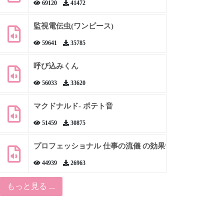
69120
41472
監視電伝虫(ワンピース)
59641
35785
呼び込みくん
56033
33620
マクドナルド- ポテト音
51459
30875
プロフェッショナル 仕事の流儀 の効果音
44939
26963
もっと見る ...