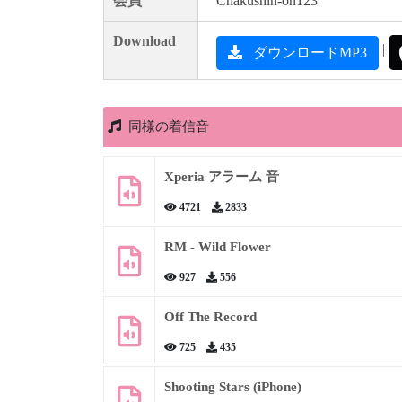
会員
Chakushin-on123
Download
|
ダウンロードMP3
同様の着信音
Xperia アラーム 音
4721
2833
RM - Wild Flower
927
556
Off The Record
725
435
Shooting Stars (iPhone)