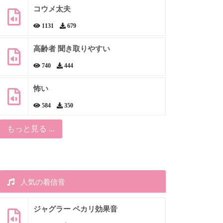
コウメ太夫
1131
679
高齢者 聞き取りやすい
740
444
怖い
584
350
もっと見る ...
人気の着信音
ジャグラー ペカリ効果音