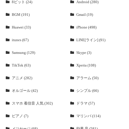
8ビット (24)
Android (280)
BGM (191)
Gmail (19)
Huawei (33)
iPhone (498)
itunes (67)
LINE[ライン] (91)
Samsung (129)
Skype (3)
TikTok (63)
Xperia (108)
アニメ (282)
アラーム (50)
オルゴール (42)
シンプル (66)
スマホ 着信音 人気 (302)
ドラマ (57)
ピアノ (7)
マリンバ (114)
メツセージ (68)
効果 音 (581)