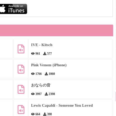
IVE - Kitsch
961
577
Pink Venom (iPhone)
1766
1060
おならの音
3997
2398
Lewis Capaldi - Someone You Loved
664
398