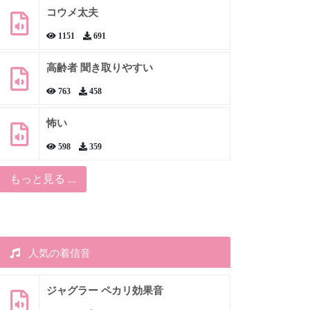
コウメ太夫
1151
691
高齢者 聞き取りやすい
763
458
怖い
598
359
もっと見る ...
人気の着信音
ジャグラー ペカリ効果音