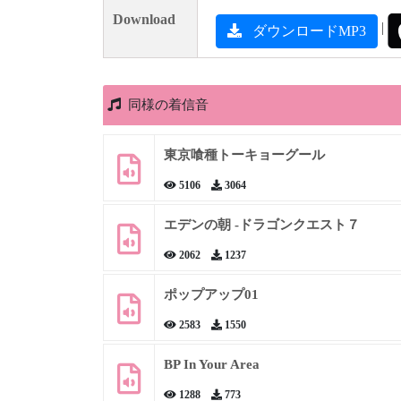
Download
|
ダウンロードMP3
同様の着信音
東京喰種トーキョーグール
5106
3064
エデンの朝 -ドラゴンクエスト７
2062
1237
ポップアップ01
2583
1550
BP In Your Area
1288
773