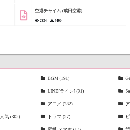
空港チャイム (成田空港)
7334
4400
BGM (191)
Gm
LINE[ライン] (91)
Sa
アニメ (282)
ア
気 (302)
ドラマ (57)
ピ
壁紙 スマホ (17)
競