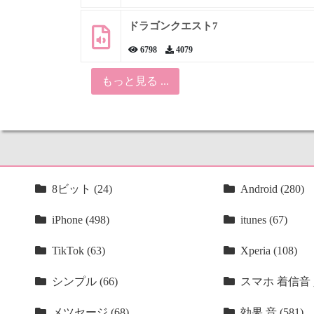
ドラゴンクエスト7
6798
4079
もっと見る ...
8ビット (24)
Android (280)
iPhone (498)
itunes (67)
TikTok (63)
Xperia (108)
シンプル (66)
スマホ 着信音 人
メツセージ (68)
効果 音 (581)