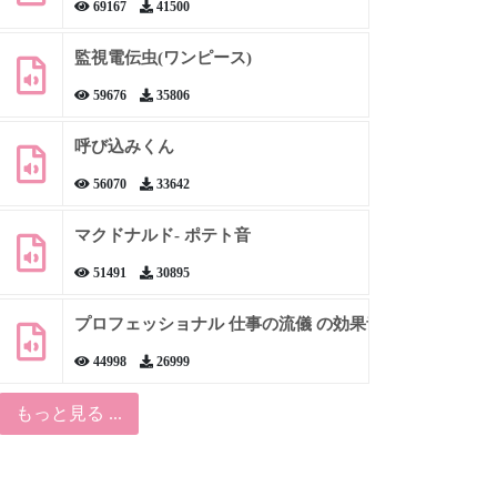
69167
41500
監視電伝虫(ワンピース)
59676
35806
呼び込みくん
56070
33642
マクドナルド- ポテト音
51491
30895
プロフェッショナル 仕事の流儀 の効果音
44998
26999
もっと見る ...