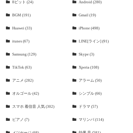
8ビット (24)
Android (280)
BGM (191)
Gmail (19)
Huawei (33)
iPhone (498)
itunes (67)
LINE[ライン] (91)
Samsung (129)
Skype (3)
TikTok (63)
Xperia (108)
アニメ (282)
アラーム (50)
オルゴール (42)
シンプル (66)
スマホ 着信音 人気 (302)
ドラマ (57)
ピアノ (7)
マリンバ (114)
メツセージ (68)
効果 音 (581)