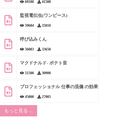
69180
41508
監視電伝虫(ワンピース)
59684
35810
呼び込みくん
56083
33650
マクドナルド- ポテト音
51500
30900
プロフェッショナル 仕事の流儀 の効果音
45008
27005
もっと見る ...