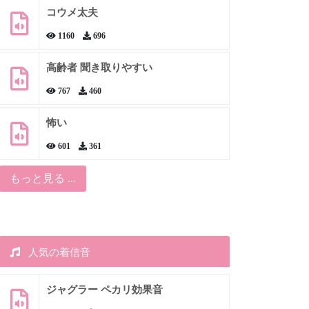
コウメ太夫
1160
696
高齢者 聞き取りやすい
767
460
怖い
601
361
もっと見る ...
人気の着信音
ジャグラー ペカリ効果音