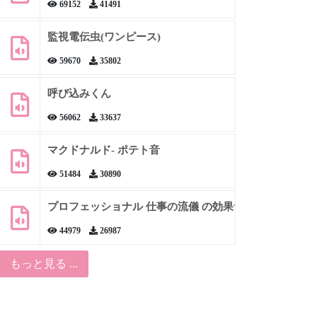
69152
41491
監視電伝虫(ワンピース)
59670
35802
呼び込みくん
56062
33637
マクドナルド- ポテト音
51484
30890
プロフェッショナル 仕事の流儀 の効果音
44979
26987
もっと見る ...