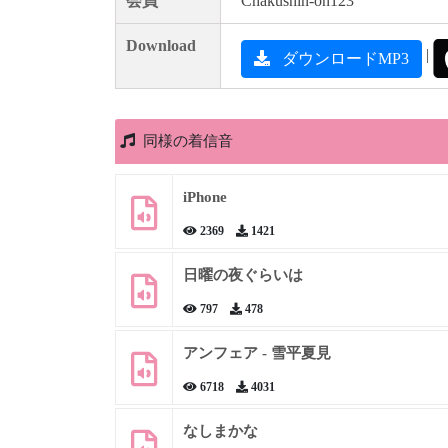
会員
Chakushin-on123
Download
|
ダウンロードMP3
同様の着信音
iPhone
2369
1421
日曜の夜ぐらいは
797
478
アンフェア - 雪平夏見
6718
4031
なしまかな