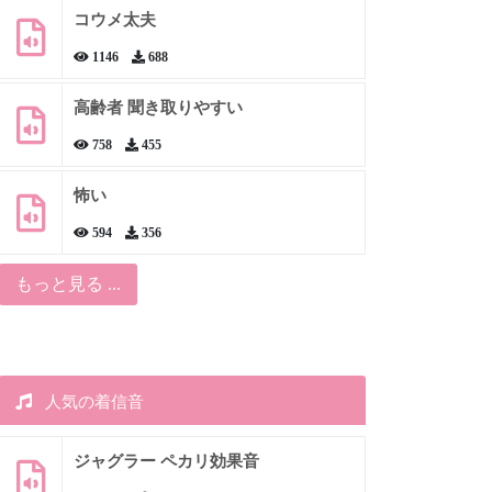
コウメ太夫
1146
688
高齢者 聞き取りやすい
758
455
怖い
594
356
もっと見る ...
人気の着信音
ジャグラー ペカリ効果音