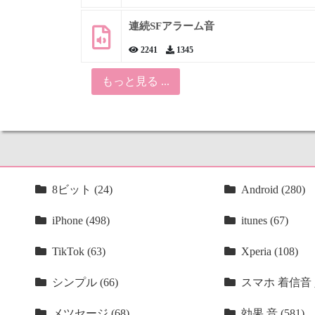
連続SFアラーム音
2241
1345
もっと見る ...
8ビット (24)
Android (280)
iPhone (498)
itunes (67)
TikTok (63)
Xperia (108)
シンプル (66)
スマホ 着信音 人
メツセージ (68)
効果 音 (581)