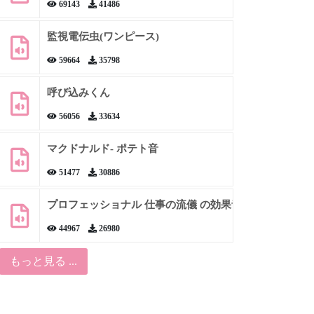
69143
41486
監視電伝虫(ワンピース)
59664
35798
呼び込みくん
56056
33634
マクドナルド- ポテト音
51477
30886
プロフェッショナル 仕事の流儀 の効果音
44967
26980
もっと見る ...