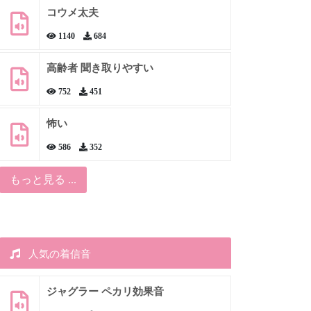
コウメ太夫
1140
684
高齢者 聞き取りやすい
752
451
怖い
586
352
もっと見る ...
人気の着信音
ジャグラー ペカリ効果音