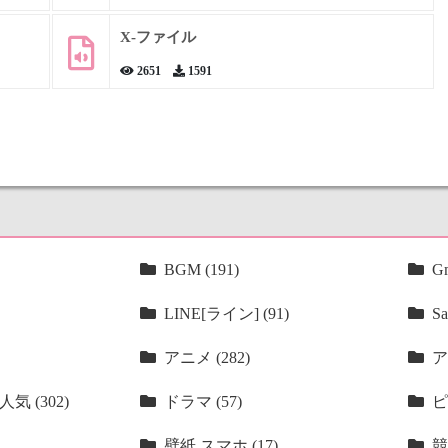
X-ファイル
2651
1591
BGM (191)
Gm
LINE[ライン] (91)
Sa
アニメ (282)
ア
気 (302)
ドラマ (57)
ピ
壁紙 スマホ (17)
競