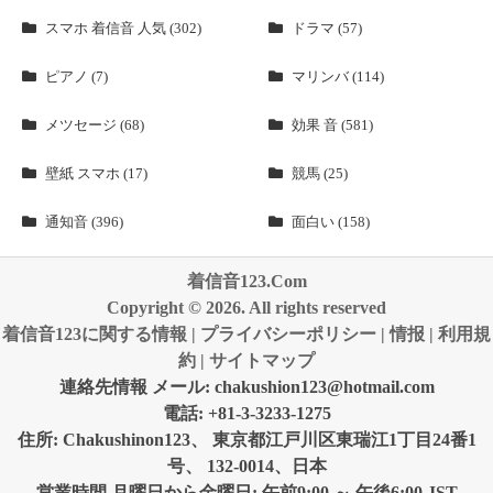
スマホ 着信音 人気 (302)
ドラマ (57)
ピアノ (7)
マリンバ (114)
メツセージ (68)
効果 音 (581)
壁紙 スマホ (17)
競馬 (25)
通知音 (396)
面白い (158)
着信音123.Com
Copyright © 2026. All rights reserved
着信音123に関する情報
|
プライバシーポリシー
|
情报
|
利用規
約
|
サイトマップ
連絡先情報 メール:
chakushion123@hotmail.com
電話: +81-3-3233-1275
住所: Chakushinon123、 東京都江戸川区東瑞江1丁目24番1
号、 132-0014、日本
営業時間 月曜日から金曜日: 午前9:00 ～ 午後6:00 JST