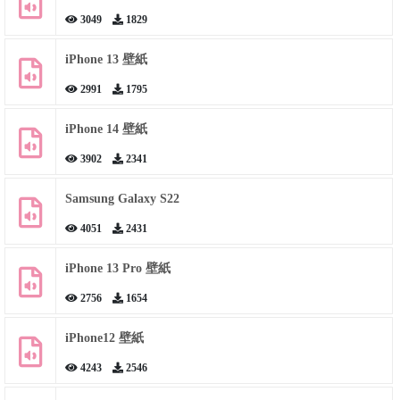
3049
1829
iPhone 13 壁紙
2991
1795
iPhone 14 壁紙
3902
2341
Samsung Galaxy S22
4051
2431
iPhone 13 Pro 壁紙
2756
1654
iPhone12 壁紙
4243
2546