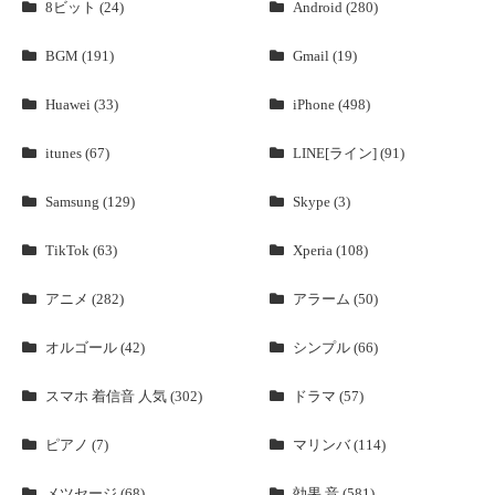
8ビット (24)
Android (280)
BGM (191)
Gmail (19)
Huawei (33)
iPhone (498)
itunes (67)
LINE[ライン] (91)
Samsung (129)
Skype (3)
TikTok (63)
Xperia (108)
アニメ (282)
アラーム (50)
オルゴール (42)
シンプル (66)
スマホ 着信音 人気 (302)
ドラマ (57)
ピアノ (7)
マリンバ (114)
メツセージ (68)
効果 音 (581)