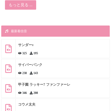
もっと見る ...
最新着信音
サンダーv
325
195
サイバーパンク
238
143
甲子園 ラッキー7 ファンファーレ
346
208
コウメ太夫