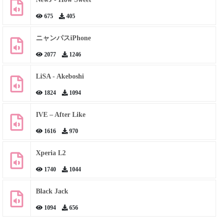
675
405
ニャンパスiPhone
2077
1246
LiSA - Akeboshi
1824
1094
IVE – After Like
1616
970
Xperia L2
1740
1044
Black Jack
1094
656