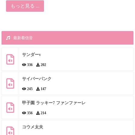
もっと見る ...
最新着信音
サンダーv
336
202
サイバーパンク
245
147
甲子園 ラッキー7 ファンファーレ
356
214
コウメ太夫