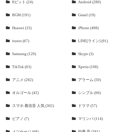
8ビット (24)
Android (280)
BGM (191)
Gmail (19)
Huawei (33)
iPhone (498)
itunes (67)
LINE[ライン] (91)
Samsung (129)
Skype (3)
TikTok (63)
Xperia (108)
アニメ (282)
アラーム (50)
オルゴール (42)
シンプル (66)
スマホ 着信音 人気 (302)
ドラマ (57)
ピアノ (7)
マリンバ (114)
メツセージ (68)
効果 音 (581)