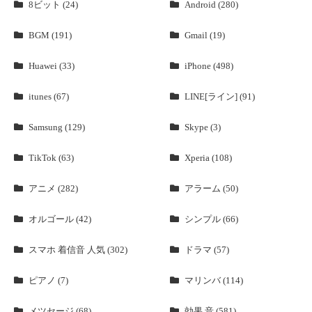
8ビット (24)
Android (280)
BGM (191)
Gmail (19)
Huawei (33)
iPhone (498)
itunes (67)
LINE[ライン] (91)
Samsung (129)
Skype (3)
TikTok (63)
Xperia (108)
アニメ (282)
アラーム (50)
オルゴール (42)
シンプル (66)
スマホ 着信音 人気 (302)
ドラマ (57)
ピアノ (7)
マリンバ (114)
メツセージ (68)
効果 音 (581)