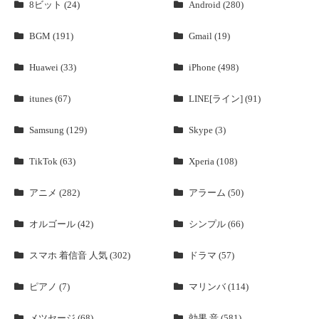
8ビット (24)
Android (280)
BGM (191)
Gmail (19)
Huawei (33)
iPhone (498)
itunes (67)
LINE[ライン] (91)
Samsung (129)
Skype (3)
TikTok (63)
Xperia (108)
アニメ (282)
アラーム (50)
オルゴール (42)
シンプル (66)
スマホ 着信音 人気 (302)
ドラマ (57)
ピアノ (7)
マリンバ (114)
メツセージ (68)
効果 音 (581)