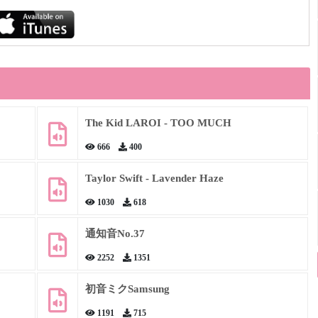
The Kid LAROI - TOO MUCH
666
400
Taylor Swift - Lavender Haze
1030
618
通知音No.37
2252
1351
初音ミクSamsung
1191
715