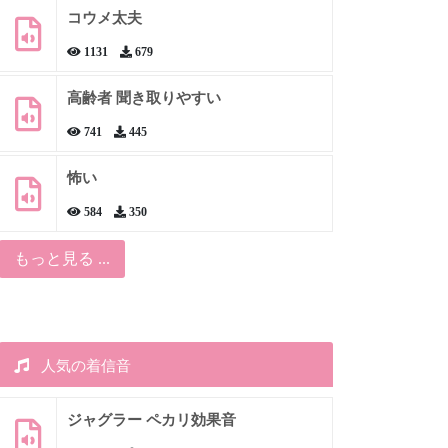
コウメ太夫
1131
679
高齢者 聞き取りやすい
741
445
怖い
584
350
もっと見る ...
人気の着信音
ジャグラー ペカリ効果音