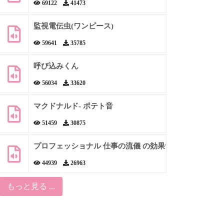
69122
41473
監視電伝虫(ワンピース)
59641
35785
呼び込みくん
56034
33620
マクドナルド- ポテト音
51459
30875
プロフェッショナル 仕事の流儀 の効果音
44939
26963
もっと見る ...