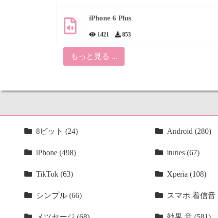
iPhone 6 Plus
1421
853
もっと見る ...
8ビット (24)
Android (280)
iPhone (498)
itunes (67)
TikTok (63)
Xperia (108)
シンプル (66)
スマホ 着信音 人
メツセージ (68)
効果 音 (581)