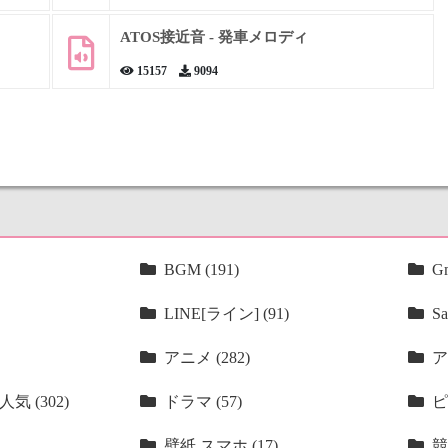
ATOS接近音 - 発車メロディ
15157
9094
BGM (191)
Gm
LINE[ライン] (91)
Sa
アニメ (282)
ア
気 (302)
ドラマ (57)
ピ
壁紙 スマホ (17)
競