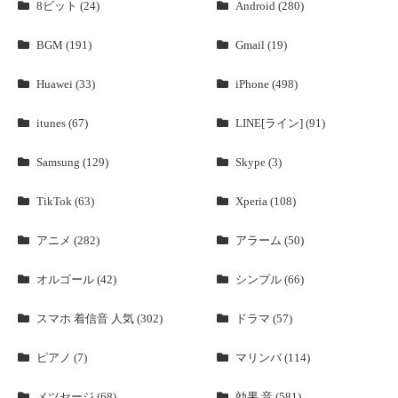
8ビット (24)
Android (280)
BGM (191)
Gmail (19)
Huawei (33)
iPhone (498)
itunes (67)
LINE[ライン] (91)
Samsung (129)
Skype (3)
TikTok (63)
Xperia (108)
アニメ (282)
アラーム (50)
オルゴール (42)
シンプル (66)
スマホ 着信音 人気 (302)
ドラマ (57)
ピアノ (7)
マリンバ (114)
メツセージ (68)
効果 音 (581)