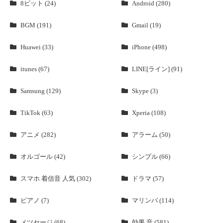
8ビット (24)
Android (280)
BGM (191)
Gmail (19)
Huawei (33)
iPhone (498)
itunes (67)
LINE[ライン] (91)
Samsung (129)
Skype (3)
TikTok (63)
Xperia (108)
アニメ (282)
アラーム (50)
オルゴール (42)
シンプル (66)
スマホ 着信音 人気 (302)
ドラマ (57)
ピアノ (7)
マリンバ (114)
メツセージ (68)
効果 音 (581)