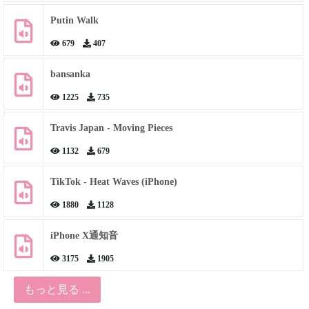
Putin Walk
679
407
bansanka
1225
735
Travis Japan - Moving Pieces
1132
679
TikTok - Heat Waves (iPhone)
1880
1128
iPhone X通知音
3175
1905
もっと見る ...