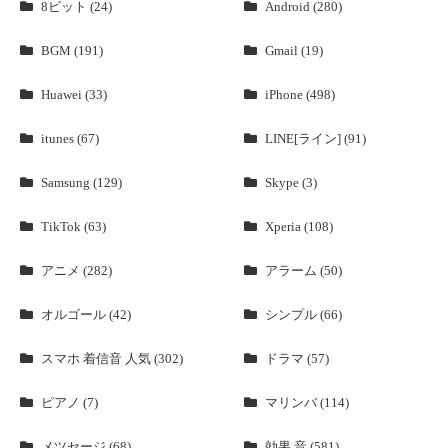
8ビット (24)
Android (280)
BGM (191)
Gmail (19)
Huawei (33)
iPhone (498)
itunes (67)
LINE[ライン] (91)
Samsung (129)
Skype (3)
TikTok (63)
Xperia (108)
アニメ (282)
アラーム (50)
オルゴール (42)
シンプル (66)
スマホ 着信音 人気 (302)
ドラマ (57)
ピアノ (7)
マリンバ (114)
メツセージ (68)
効果 音 (581)