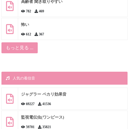
高齢者 聞き取りやすい
782
469
怖い
612
367
もっと見る ...
人気の着信音
ジャグラー ペカリ効果音
69227
41536
監視電伝虫(ワンピース)
59701
35821