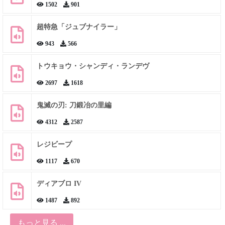
1502
901
超特急「ジュブナイラー」
943
566
トウキョウ・シャンディ・ランデヴ
2697
1618
鬼滅の刃: 刀鍛冶の里編
4312
2587
レジビープ
1117
670
ディアブロ IV
1487
892
もっと見る ...