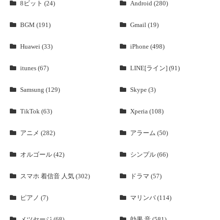
8ビット (24)
Android (280)
BGM (191)
Gmail (19)
Huawei (33)
iPhone (498)
itunes (67)
LINE[ライン] (91)
Samsung (129)
Skype (3)
TikTok (63)
Xperia (108)
アニメ (282)
アラーム (50)
オルゴール (42)
シンプル (66)
スマホ 着信音 人気 (302)
ドラマ (57)
ピアノ (7)
マリンバ (114)
メツセージ (68)
効果 音 (581)