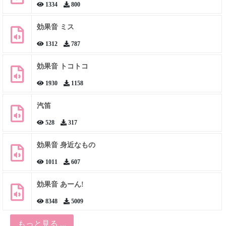
1334
800
効果音 ミス
1312
787
効果音 トコトコ
1930
1158
汽笛
528
317
効果音 身近なもの
1011
607
効果音 あーん!
8348
5009
もっと見る ...