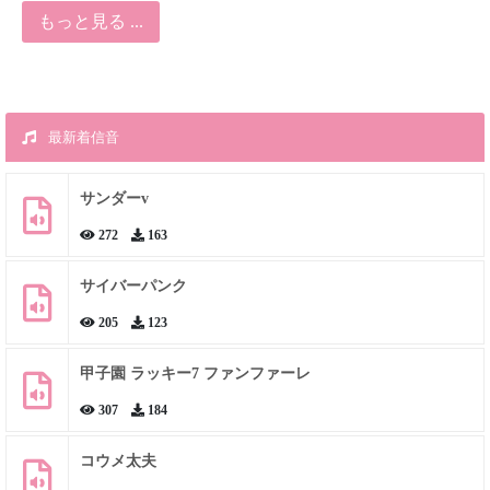
もっと見る ...
最新着信音
サンダーv
272
163
サイバーパンク
205
123
甲子園 ラッキー7 ファンファーレ
307
184
コウメ太夫