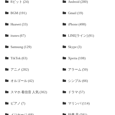
8ビット (24)
Android (280)
BGM (191)
Gmail (19)
Huawei (33)
iPhone (498)
itunes (67)
LINE[ライン] (91)
Samsung (129)
Skype (3)
TikTok (63)
Xperia (108)
アニメ (282)
アラーム (50)
オルゴール (42)
シンプル (66)
スマホ 着信音 人気 (302)
ドラマ (57)
ピアノ (7)
マリンバ (114)
メツセージ (68)
効果 音 (581)