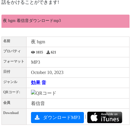
話をかけることができます!
夜 bgm 着信音ダウンロードmp3
名前
夜 bgm
プロパティ
1035
621
フォーマット
MP3
日付
October 10, 2023
ジャンル
効果 音
QRコード:
会員
着信音
Download
|
ダウンロードMP3