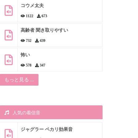
コウメ太夫
1122
673
高齢者 聞き取りやすい
732
439
怖い
578
347
もっと見る ...
人気の着信音
ジャグラー ペカリ効果音