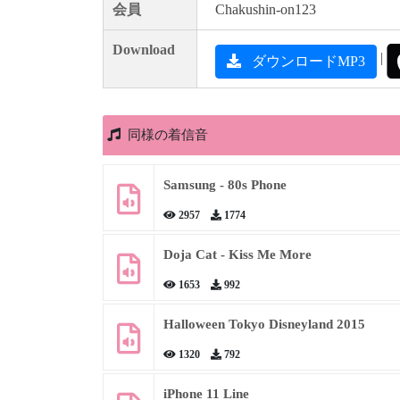
会員
Chakushin-on123
Download
|
ダウンロードMP3
同様の着信音
Samsung - 80s Phone
2957
1774
Doja Cat - Kiss Me More
1653
992
Halloween Tokyo Disneyland 2015
1320
792
iPhone 11 Line