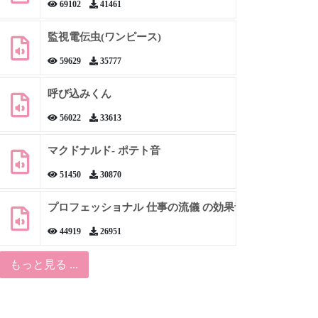
69102
41461
監視電伝虫(ワンピース)
59629
35777
呼び込みくん
56022
33613
マクドナルド- ポテト音
51450
30870
プロフェッショナル 仕事の流儀 の効果音
44919
26951
もっと見る ...