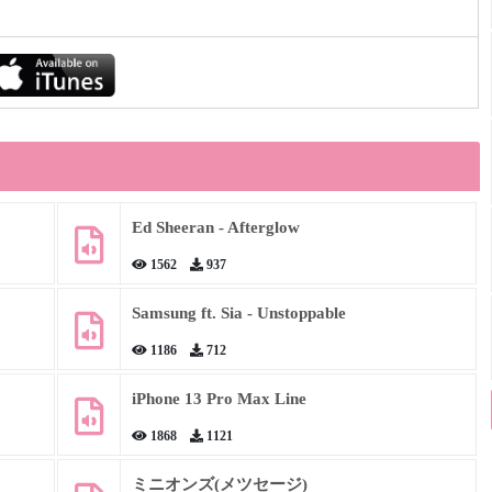
Ed Sheeran - Afterglow
1562
937
Samsung ft. Sia - Unstoppable
1186
712
iPhone 13 Pro Max Line
1868
1121
ミニオンズ(メツセージ)