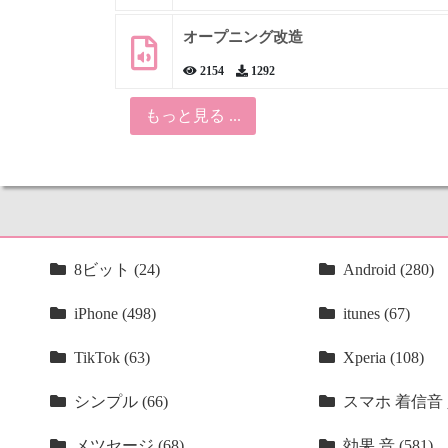
オープニング改造
2154
1292
もっと見る ...
8ビット (24)
Android (280)
iPhone (498)
itunes (67)
TikTok (63)
Xperia (108)
シンプル (66)
スマホ 着信音 人
メツセージ (68)
効果 音 (581)