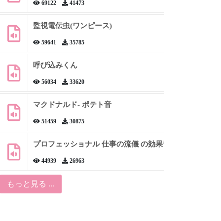
69122
41473
監視電伝虫(ワンピース)
59641
35785
呼び込みくん
56034
33620
マクドナルド- ポテト音
51459
30875
プロフェッショナル 仕事の流儀 の効果音
44939
26963
もっと見る ...