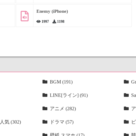
Enemy (iPhone)
1997
1198
BGM (191)
Gm
LINE[ライン] (91)
Sa
アニメ (282)
ア
気 (302)
ドラマ (57)
ピ
壁紙 スマホ (17)
競