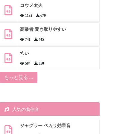
コウメ太夫
1132
679
高齢者 聞き取りやすい
741
445
怖い
584
350
もっと見る ...
人気の着信音
ジャグラー ペカリ効果音