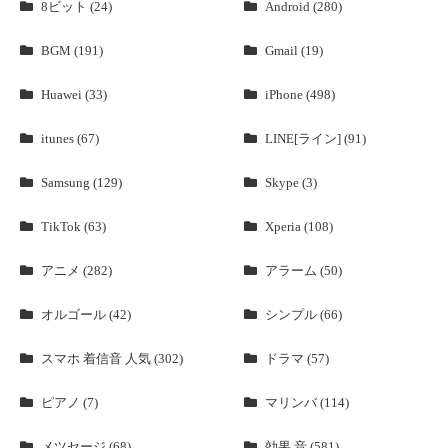
8ビット (24)
Android (280)
BGM (191)
Gmail (19)
Huawei (33)
iPhone (498)
itunes (67)
LINE[ライン] (91)
Samsung (129)
Skype (3)
TikTok (63)
Xperia (108)
アニメ (282)
アラーム (50)
オルゴール (42)
シンプル (66)
スマホ 着信音 人気 (302)
ドラマ (57)
ピアノ (7)
マリンバ (114)
メツセージ (68)
効果 音 (581)