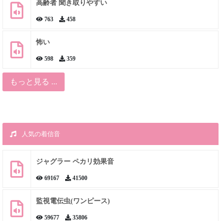
高齢者 聞き取りやすい
763
458
怖い
598
359
もっと見る ...
人気の着信音
ジャグラー ペカリ効果音
69167
41500
監視電伝虫(ワンピース)
59677
35806