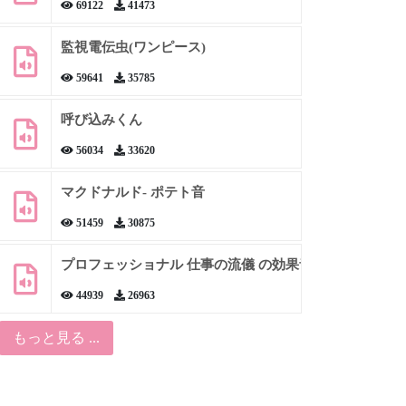
69122
41473
監視電伝虫(ワンピース)
59641
35785
呼び込みくん
56034
33620
マクドナルド- ポテト音
51459
30875
プロフェッショナル 仕事の流儀 の効果音
44939
26963
もっと見る ...