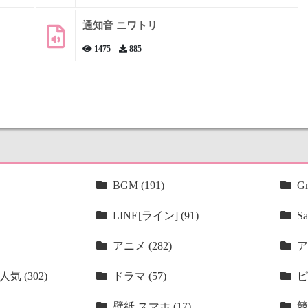
通知音 ニワトリ
1475
885
BGM (191)
Gm
LINE[ライン] (91)
Sa
アニメ (282)
ア
気 (302)
ドラマ (57)
ピ
壁紙 スマホ (17)
競