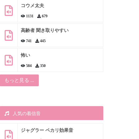
コウメ太夫
1131
679
高齢者 聞き取りやすい
741
445
怖い
584
350
もっと見る ...
人気の着信音
ジャグラー ペカリ効果音