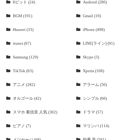
8ビット (24)
Android (280)
BGM (191)
Gmail (19)
Huawei (33)
iPhone (498)
itunes (67)
LINE[ライン] (91)
Samsung (129)
Skype (3)
TikTok (63)
Xperia (108)
アニメ (282)
アラーム (50)
オルゴール (42)
シンプル (66)
スマホ 着信音 人気 (302)
ドラマ (57)
ピアノ (7)
マリンバ (114)
メツセージ (68)
効果 音 (581)