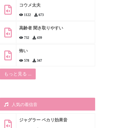
コウメ太夫
1122
673
高齢者 聞き取りやすい
732
439
怖い
578
347
もっと見る ...
人気の着信音
ジャグラー ペカリ効果音