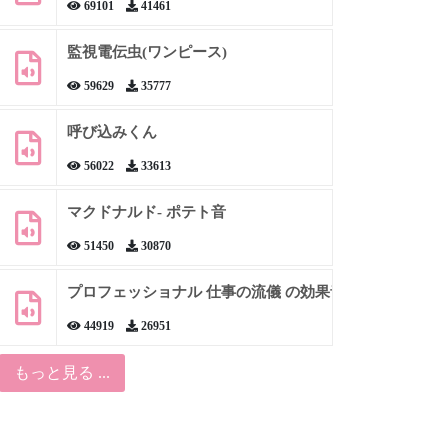
69101
41461
監視電伝虫(ワンピース)
59629
35777
呼び込みくん
56022
33613
マクドナルド- ポテト音
51450
30870
プロフェッショナル 仕事の流儀 の効果音
44919
26951
もっと見る ...