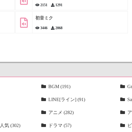
2151
1291
初音ミク
3446
2068
BGM (191)
Gm
LINE[ライン] (91)
Sa
アニメ (282)
ア
気 (302)
ドラマ (57)
ピ