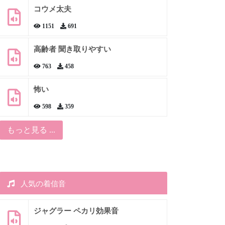
コウメ太夫
1151
691
高齢者 聞き取りやすい
763
458
怖い
598
359
もっと見る ...
人気の着信音
ジャグラー ペカリ効果音