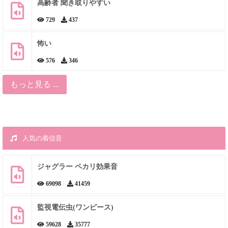
高齢者 聞き取りやすい
729
437
怖い
576
346
もっと見る ...
人気の着信音
ジャグラー ペカリ効果音
69098
41459
監視電伝虫(ワンピース)
59628
35777