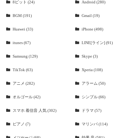
8ビット (24)
Android (280)
BGM (191)
Gmail (19)
Huawei (33)
iPhone (498)
itunes (67)
LINE[ライン] (91)
Samsung (129)
Skype (3)
TikTok (63)
Xperia (108)
アニメ (282)
アラーム (50)
オルゴール (42)
シンプル (66)
スマホ 着信音 人気 (302)
ドラマ (57)
ピアノ (7)
マリンバ (114)
メツセージ (68)
効果 音 (581)