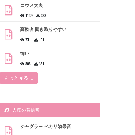
コウメ太夫
1139
683
高齢者 聞き取りやすい
751
451
怖い
585
351
もっと見る ...
人気の着信音
ジャグラー ペカリ効果音