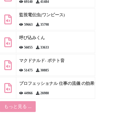
69140
41484
監視電伝虫(ワンピース)
59663
35798
呼び込みくん
56055
33633
マクドナルド- ポテト音
51475
30885
プロフェッショナル 仕事の流儀 の効果音
44966
26980
もっと見る ...