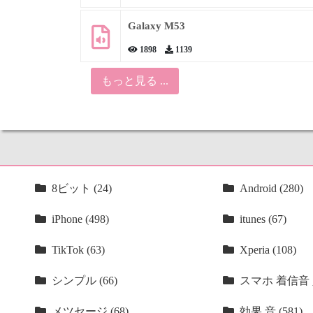
Galaxy M53
1898
1139
もっと見る ...
8ビット (24)
Android (280)
iPhone (498)
itunes (67)
TikTok (63)
Xperia (108)
シンプル (66)
スマホ 着信音 人
メツセージ (68)
効果 音 (581)