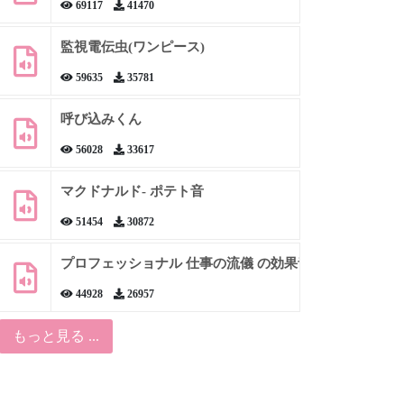
69117
41470
監視電伝虫(ワンピース)
59635
35781
呼び込みくん
56028
33617
マクドナルド- ポテト音
51454
30872
プロフェッショナル 仕事の流儀 の効果音
44928
26957
もっと見る ...