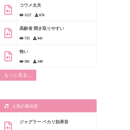
コウメ太夫
1127
676
高齢者 聞き取りやすい
735
441
怖い
581
349
もっと見る ...
人気の着信音
ジャグラー ペカリ効果音