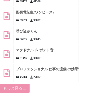
69177
41506
監視電伝虫(ワンピース)
59679
35807
呼び込みくん
56075
33645
マクドナルド- ポテト音
51495
30897
プロフェッショナル 仕事の流儀 の効果音
45004
27002
もっと見る ...