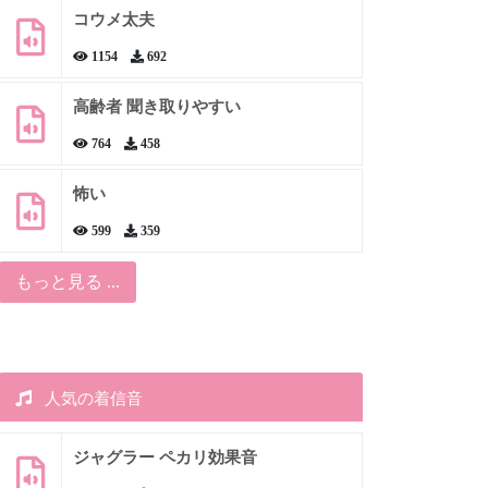
コウメ太夫
1154
692
高齢者 聞き取りやすい
764
458
怖い
599
359
もっと見る ...
人気の着信音
ジャグラー ペカリ効果音