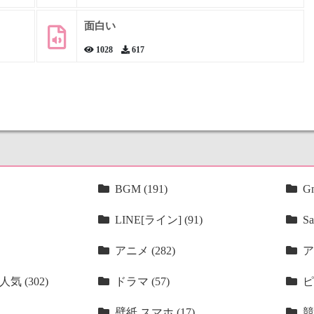
面白い
1028
617
BGM (191)
Gm
LINE[ライン] (91)
Sa
アニメ (282)
ア
気 (302)
ドラマ (57)
ピ
壁紙 スマホ (17)
競