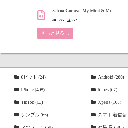
Selena Gomez - My Mind & Me
1295
777
もっと見る ...
8ビット (24)
Android (280)
iPhone (498)
itunes (67)
TikTok (63)
Xperia (108)
シンプル (66)
スマホ 着信音 人
メツセージ (68)
効果 音 (581)