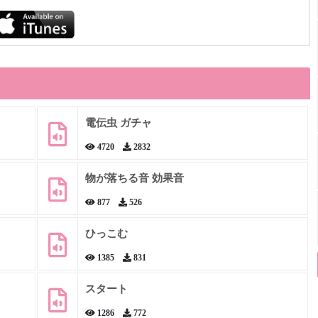
電伝虫 ガチャ
4720
2832
物が落ちる音 効果音
877
526
ひっこむ
1385
831
スタート
1286
772