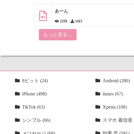
あーん
2359
1415
もっと見る ...
8ビット (24)
Android (280)
iPhone (498)
itunes (67)
TikTok (63)
Xperia (108)
シンプル (66)
スマホ 着信音 人
メツセージ (68)
効果 音 (581)