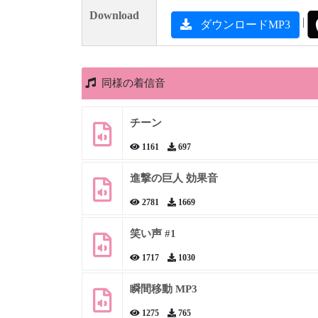
Download
|
ダウンロードMP3
同様の着信音
チーン
1161
697
進撃の巨人 効果音
2781
1669
笑い声 #1
1717
1030
瞬間移動 MP3
1275
765