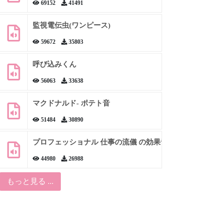
69152
41491
監視電伝虫(ワンピース)
59672
35803
呼び込みくん
56063
33638
マクドナルド- ポテト音
51484
30890
プロフェッショナル 仕事の流儀 の効果音
44980
26988
もっと見る ...