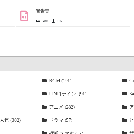
警告音
1938
1163
BGM (191)
Gm
LINE[ライン] (91)
Sa
アニメ (282)
ア
気 (302)
ドラマ (57)
ピ
壁紙 スマホ (17)
競