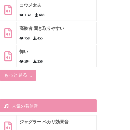
コウメ太夫
1146
688
高齢者 聞き取りやすい
758
455
怖い
594
356
もっと見る ...
人気の着信音
ジャグラー ペカリ効果音