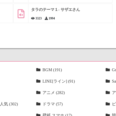
タラのテーマ１- サザエさん
3323
1994
BGM (191)
Gm
LINE[ライン] (91)
Sa
アニメ (282)
ア
気 (302)
ドラマ (57)
ピ
壁紙 スマホ (17)
競