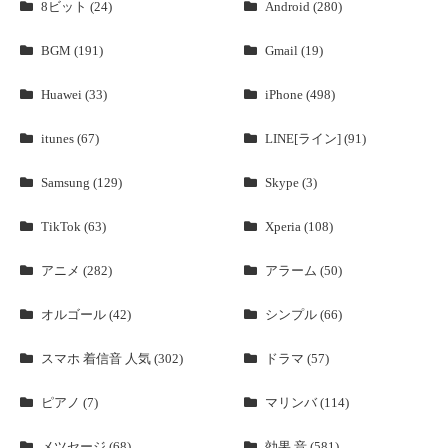
8ビット (24)
Android (280)
BGM (191)
Gmail (19)
Huawei (33)
iPhone (498)
itunes (67)
LINE[ライン] (91)
Samsung (129)
Skype (3)
TikTok (63)
Xperia (108)
アニメ (282)
アラーム (50)
オルゴール (42)
シンプル (66)
スマホ 着信音 人気 (302)
ドラマ (57)
ピアノ (7)
マリンバ (114)
メツセージ (68)
効果 音 (581)