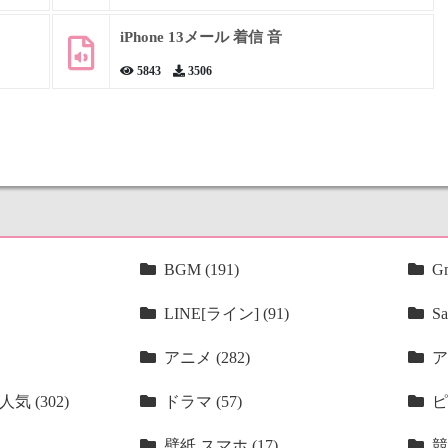
iPhone 13メール 着信 音
5843
3506
BGM (191)
Gm
LINE[ライン] (91)
Sa
アニメ (282)
ア
気 (302)
ドラマ (57)
ピ
壁紙 スマホ (17)
競