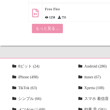
Free Fire
1258
755
もっと見る ...
8ビット (24)
Android (280)
iPhone (498)
itunes (67)
TikTok (63)
Xperia (108)
シンプル (66)
スマホ 着信音 人
メツセージ (68)
効果 音 (581)