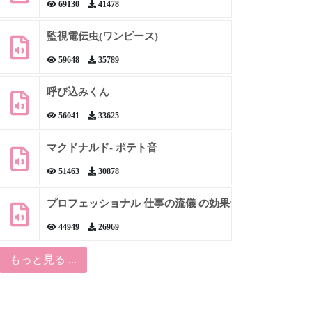
69130
41478
監視電伝虫(ワンピース)
59648
35789
呼び込みくん
56041
33625
マクドナルド- ポテト音
51463
30878
プロフェッショナル 仕事の流儀 の効果音
44949
26969
もっと見る ...