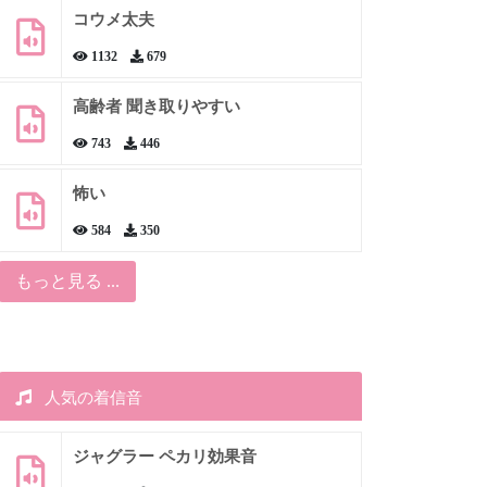
コウメ太夫
1132
679
高齢者 聞き取りやすい
743
446
怖い
584
350
もっと見る ...
人気の着信音
ジャグラー ペカリ効果音